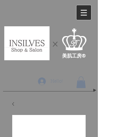
​×
​美肌工房®
Hello!