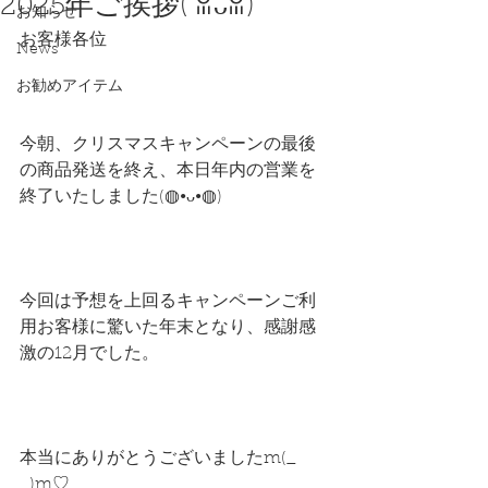
2025年ご挨拶(⁠ ⁠ꈍ⁠ᴗ⁠ꈍ⁠)
お知らせ
お客様各位
News
お勧めアイテム
今朝、クリスマスキャンペーンの最後
の商品発送を終え、本日年内の営業を
終了いたしました(⁠◍⁠•⁠ᴗ⁠•⁠◍⁠)
今回は予想を上回るキャンペーンご利
用お客様に驚いた年末となり、感謝感
激の12月でした。
本当にありがとうございましたm(_ 
_)m♡