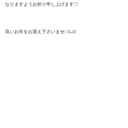
なりますようお祈り申し上げます♡
良いお年をお迎え下さいませ(⁠ ⁠ꈍ⁠ᴗ⁠ꈍ⁠)