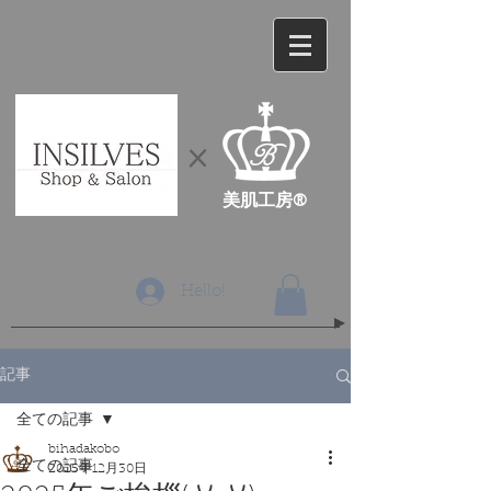
​×
​美肌工房®
Hello!
記事
全ての記事
bihadakobo
全ての記事
2025年12月30日