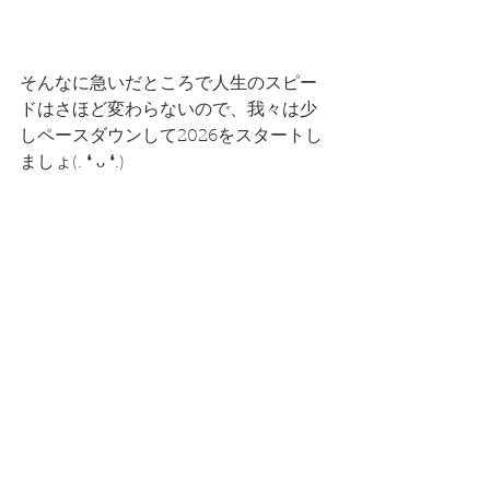
そんなに急いだところで人生のスピー
ドはさほど変わらないので、我々は少
しペースダウンして2026をスタートし
ましょ(⁠.⁠ ⁠❛⁠ ⁠ᴗ⁠ ⁠❛⁠.⁠)