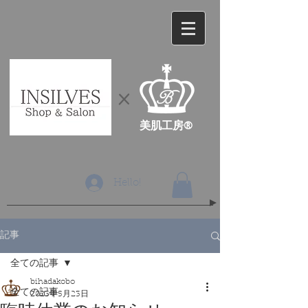
​×
​美肌工房®
Hello!
記事
全ての記事
bihadakobo
全ての記事
2023年5月23日