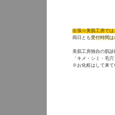
出張☆美肌工房では
両日とも
受付時間はam
美肌工房独自の肌診
「キメ・シミ・毛穴
※お化粧はして来て