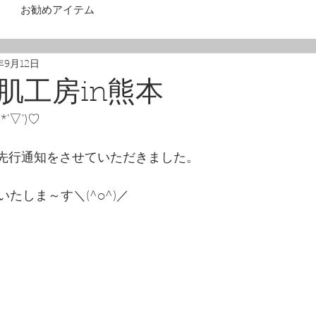
お勧めアイテム
年9月12日
肌工房in熊本
'▽')♡
mにて先行通知をさせていただきました。
たしま～す＼(^o^)／