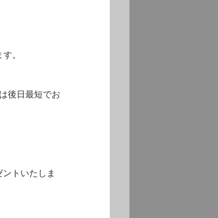
ます。
♫
は後日最短でお
ゼントいたしま