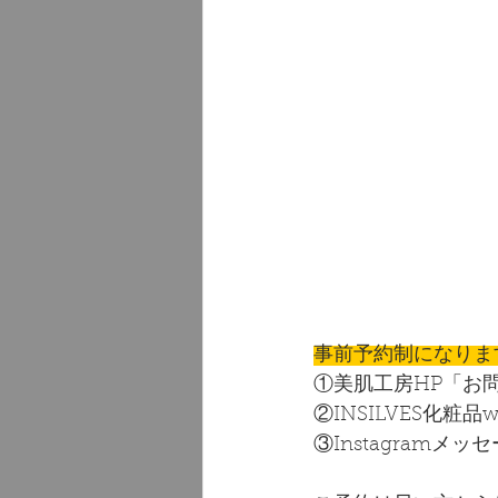
事前予約制になりま
①美肌工房HP「お
②INSILVES化
③Instagramメ