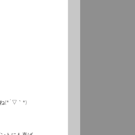
*´▽｀*)