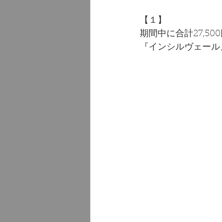
【１】
期間中に合計27,5
『インシルヴェール