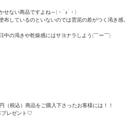
せない商品ですよね～(・´з`・)
塗布しているのといないのでは雲泥の差がつく渇き感。
日中の渇きや乾燥感にはサヨナラしよう(￣ー￣)
00円（税込）商品をご購入下さったお客様には！！
本プレゼント♡