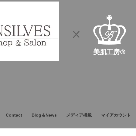
​×
​美肌工房®
Contact
Blog＆News
メディア掲載
マイアカウント