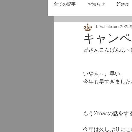
全ての記事
お知らせ
News
bihadakobo
2025
キャンペー
皆さんこんばんは～(*'
いやぁ～、早い。
今年も早すぎましたね～
もうXmasの話を
今年は久しぶりにこの