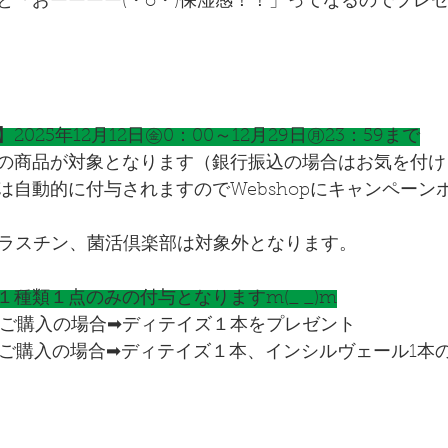
と「おーーーー(・o・)保湿感！！」ってなるのでプレ
025年12月12日㊎0：00～12月29日㊊23：59まで
の商品が対象となります（銀行振込の場合はお気を付け
は自動的に付与されますのでWebshopにキャンペーン
エラスチン、菌活倶楽部は対象外となります。
種類１点のみの付与となりますm(_ _)m
0円ご購入の場合➡ディテイズ１本をプレゼント
0円ご購入の場合➡ディテイズ１本、インシルヴェール1本