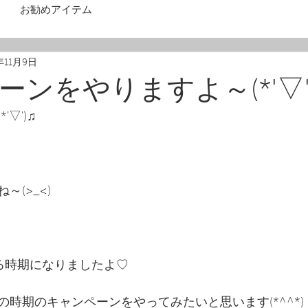
お勧めアイテム
年11月9日
ンをやりますよ～(*'▽'
▽')♫
(>_<)
する時期になりましたよ♡
時期のキャンペーンをやってみたいと思います(*^^*)