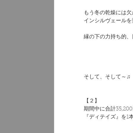
もう冬の乾燥には欠か
インシルヴェールを
縁の下の力持ち的、
そして、そして～♫
【２】
期間中に合計35,2
『ディテイズ』を1