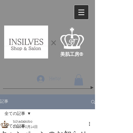
​×
​美肌工房®
Hello!
記事
全ての記事
bihadakobo
全ての記事
2025年8月14日