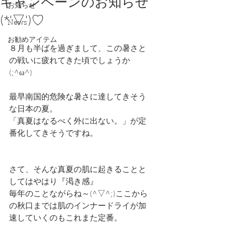
キャンペーンのお知らせ
お知らせ
(*'▽')♡
News
お勧めアイテム
８月も半ばを過ぎまして、この暑さと
の戦いに疲れてきた頃でしょうか
(;^ω^)
最早南国的危険な暑さに達してきそう
な日本の夏。
「真夏はなるべく外に出ない。」が定
番化してきそうですね。
さて、そんな真夏の肌に起きることと
してはやはり『渇き感』
毎年のことながらね～(^▽^;)ここから
の秋口までは肌のインナードライが加
速していくのもこれまた定番。