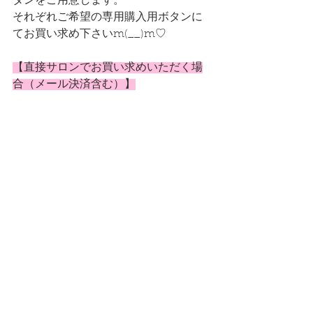
タンをご用意します。
それぞれご希望の専用購入用ボタンに
てお買い求め下さいm(__)m♡
【直接サロンでお買い求めいただく場
合（メール決済含む）】
モイストレージ1本、インシルヴェール
1本、エンリッチソープ1個など３点ご
購入の場合はどちらの10包セットが希
望かをお伝えください。
モイストレージ1本、インシルヴェール
1本、エンリッチソープを2個など4点ご
購入の場合はもちろんそれぞれ10包セ
ットつご20包がプレゼントとなりま
す。