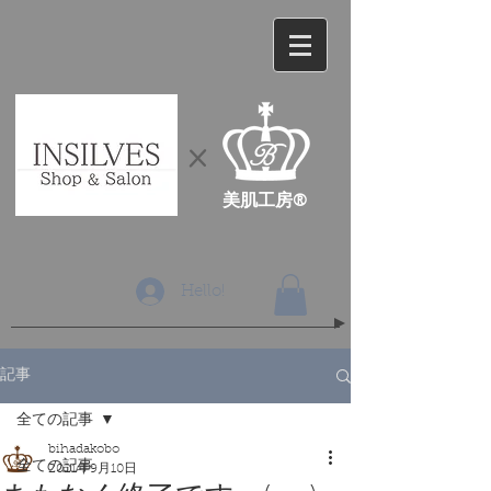
​×
​美肌工房®
Hello!
記事
全ての記事
bihadakobo
全ての記事
2021年9月10日