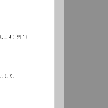
)
す( ´艸｀)
いまして、