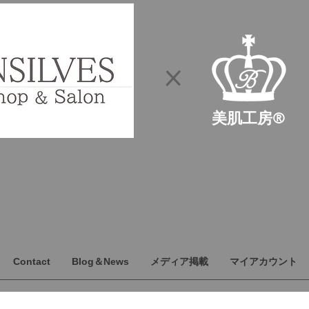
​×
​美肌工房®
Contact
Blog＆News
メディア掲載
マイアカウント