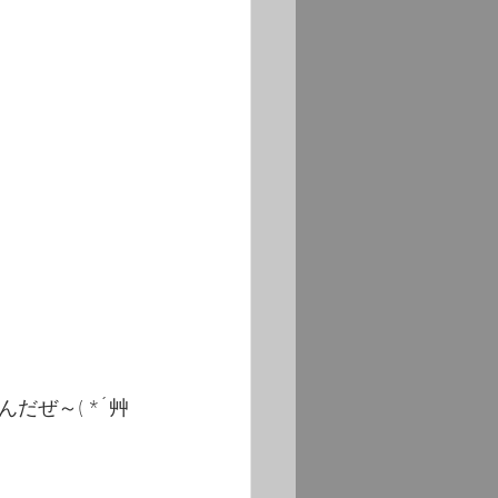
ぜ～( *´艸