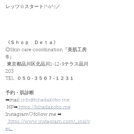
レッツ☆スタート(^o^)／
《Ｓｈｏｐ　Ｄｅｔａ》
◎Skin care coordination『美肌工房
®︎』
 東京都品川区北品川1-12-9テラス品川
203
TEL :０５０-３５６７-１２３１
予約・肌診断
➡︎mail:
info@bihadakobo.me
 HP➡︎
 https://bihadakobo.me
Instagram♡follow me ➡︎ 
https://www.instagram.com/_insilv
es_