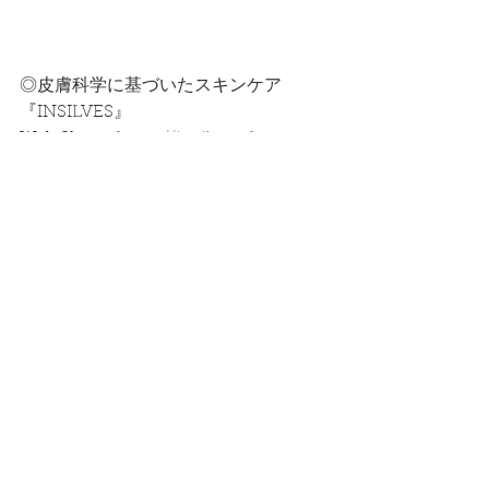
◎皮膚科学に基づいたスキンケア
『INSILVES』
Web Shop➡︎
https://insilves.shop
lnstagram♡follow me ➡︎ 
https://www.instagram.com/_insilv
es_
◎チャネリング&四柱推命鑑定
『BLESS ROOM』
lnstagram♡follow me ➡︎
https://www.instagram.com/bless._.r
oom
セッション・鑑定依頼
➡︎
bless.room009@gmail.com