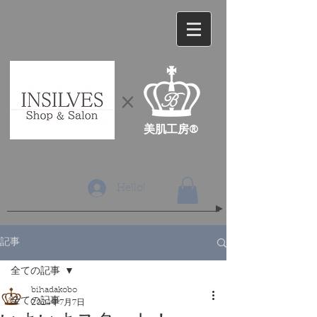
​×
​美肌工房®
Hello!
記事
全ての記事
bihadakobo
全ての記事
2024年7月7日