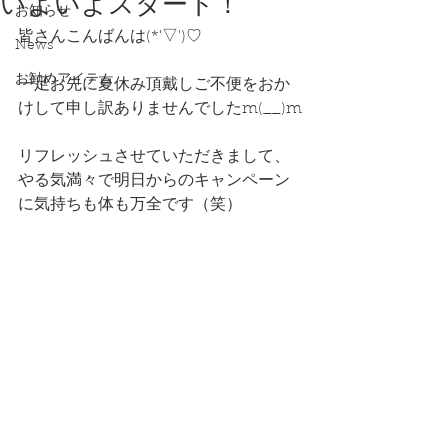
いよいよスタート！
お知らせ
皆さんこんばんは(*'▽')♡
News
お勧めアイテム
一足お先に夏休み頂戴しご不便をおか
けして申し訳ありませんでしたm(__)m
リフレッシュさせていただきまして、
やる気満々で明日からのキャンペーン
に気持ちも体も万全です（笑）